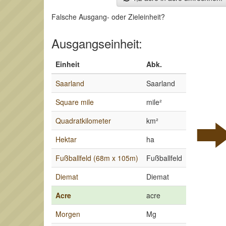
Falsche Ausgang- oder Zieleinheit?
Ausgangseinheit:
Einheit
Abk.
Saarland
Saarland
Square mile
mile²
Quadratkilometer
km²
Hektar
ha
Fußballfeld (68m x 105m)
Fußballfeld
Diemat
Diemat
Acre
acre
Morgen
Mg