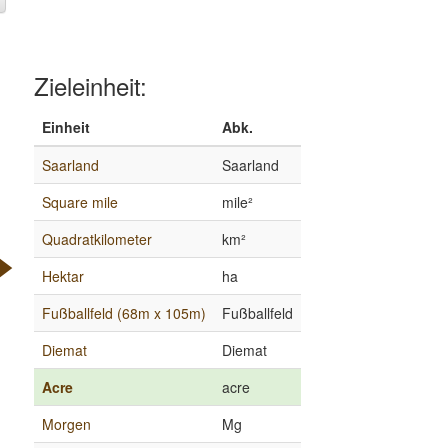
Zieleinheit:
Einheit
Abk.
Saarland
Saarland
Square mile
mile²
Quadratkilometer
km²
Hektar
ha
Fußballfeld (68m x 105m)
Fußballfeld
Diemat
Diemat
Acre
acre
Morgen
Mg