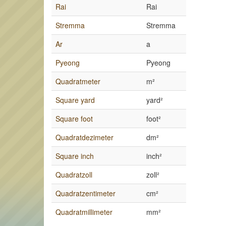
Rai
Rai
Stremma
Stremma
Ar
a
Pyeong
Pyeong
Quadratmeter
m²
Square yard
yard²
Square foot
foot²
Quadratdezimeter
dm²
Square inch
inch²
Quadratzoll
zoll²
Quadratzentimeter
cm²
Quadratmillimeter
mm²