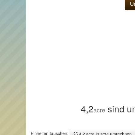
4,2
sind u
acre
Einheiten tauschen:
4,2 acre in acre umrechnen.