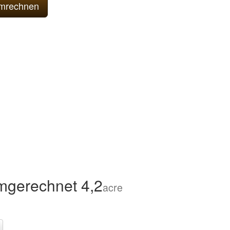
mgerechnet 4,2
acre