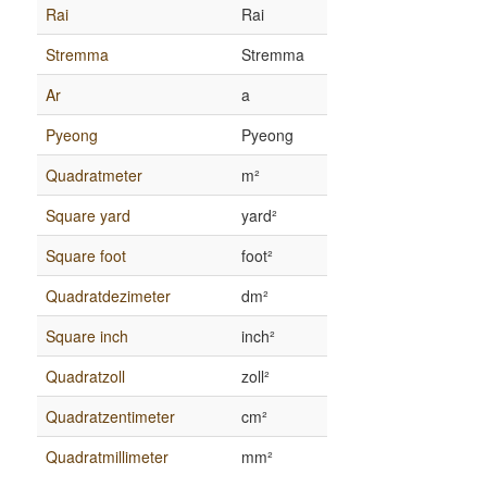
Rai
Rai
Stremma
Stremma
Ar
a
Pyeong
Pyeong
Quadratmeter
m²
Square yard
yard²
Square foot
foot²
Quadratdezimeter
dm²
Square inch
inch²
Quadratzoll
zoll²
Quadratzentimeter
cm²
Quadratmillimeter
mm²