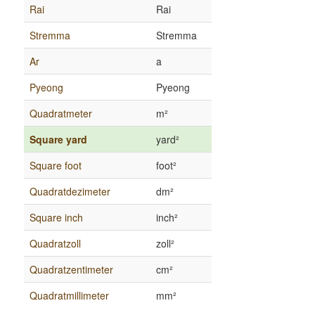
Rai
Rai
Stremma
Stremma
Ar
a
Pyeong
Pyeong
Quadratmeter
m²
Square yard
yard²
Square foot
foot²
Quadratdezimeter
dm²
Square inch
inch²
Quadratzoll
zoll²
Quadratzentimeter
cm²
Quadratmillimeter
mm²