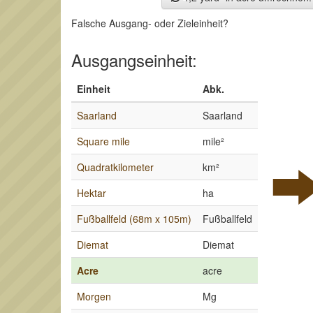
Falsche Ausgang- oder Zieleinheit?
Ausgangseinheit:
Einheit
Abk.
Saarland
Saarland
Square mile
mile²
Quadratkilometer
km²
Hektar
ha
Fußballfeld (68m x 105m)
Fußballfeld
Diemat
Diemat
Acre
acre
Morgen
Mg