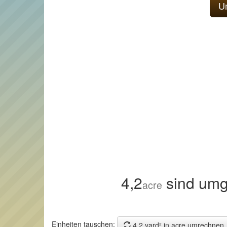
4,2
sind umg
acre
Einheiten tauschen:
4,2 yard² in acre umrechnen.