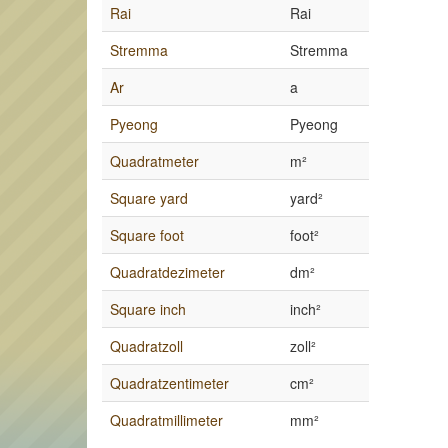
Rai
Rai
Stremma
Stremma
Ar
a
Pyeong
Pyeong
Quadratmeter
m²
Square yard
yard²
Square foot
foot²
Quadratdezimeter
dm²
Square inch
inch²
Quadratzoll
zoll²
Quadratzentimeter
cm²
Quadratmillimeter
mm²