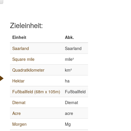
Zieleinheit:
Einheit
Abk.
Saarland
Saarland
Square mile
mile²
Quadratkilometer
km²
Hektar
ha
Fußballfeld (68m x 105m)
Fußballfeld
Diemat
Diemat
Acre
acre
Morgen
Mg