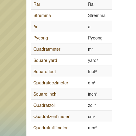
Rai
Rai
Stremma
Stremma
Ar
a
Pyeong
Pyeong
Quadratmeter
m²
Square yard
yard²
Square foot
foot²
Quadratdezimeter
dm²
Square inch
inch²
Quadratzoll
zoll²
Quadratzentimeter
cm²
Quadratmillimeter
mm²