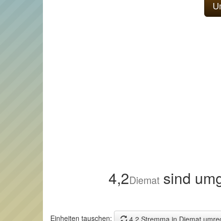
4,2
sind umg
Diemat
Einheiten tauschen:
4,2 Stremma in Diemat umre