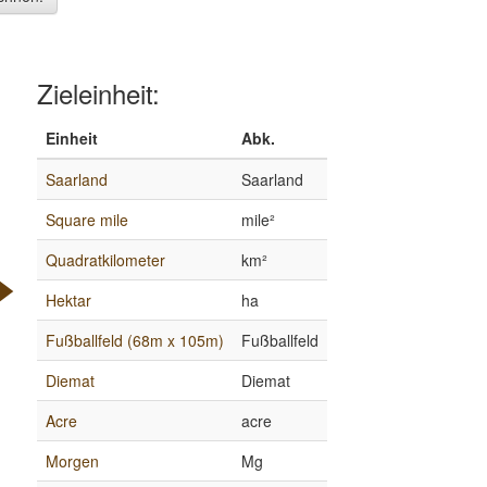
Zieleinheit:
Einheit
Abk.
Saarland
Saarland
Square mile
mile²
Quadratkilometer
km²
Hektar
ha
Fußballfeld (68m x 105m)
Fußballfeld
Diemat
Diemat
Acre
acre
Morgen
Mg