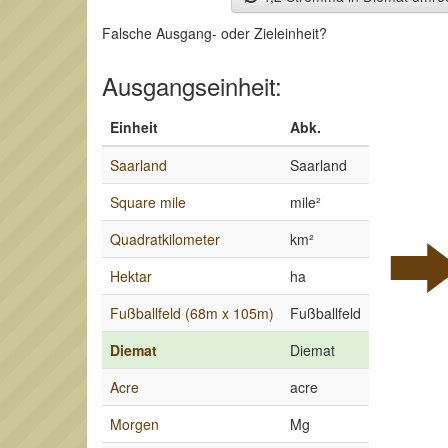
Falsche Ausgang- oder Zieleinheit?
Ausgangseinheit:
Einheit
Abk.
Saarland
Saarland
Square mile
mile²
Quadratkilometer
km²
Hektar
ha
Fußballfeld (68m x 105m)
Fußballfeld
Diemat
Diemat
Acre
acre
Morgen
Mg