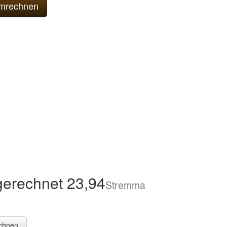
erechnet 23,94
Stremma
chnen.