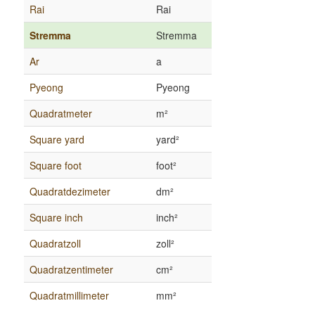
Rai
Rai
Stremma
Stremma
Ar
a
Pyeong
Pyeong
Quadratmeter
m²
Square yard
yard²
Square foot
foot²
Quadratdezimeter
dm²
Square inch
inch²
Quadratzoll
zoll²
Quadratzentimeter
cm²
Quadratmillimeter
mm²