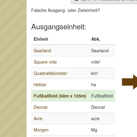
Falsche Ausgang- oder Zieleinheit?
Ausgangseinheit:
Einheit
Abk.
Saarland
Saarland
Square mile
mile²
Quadratkilometer
km²
Hektar
ha
Fußballfeld (68m x 105m)
Fußballfeld
Diemat
Diemat
Acre
acre
Morgen
Mg