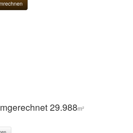
umgerechnet 29.988
m²
nen.