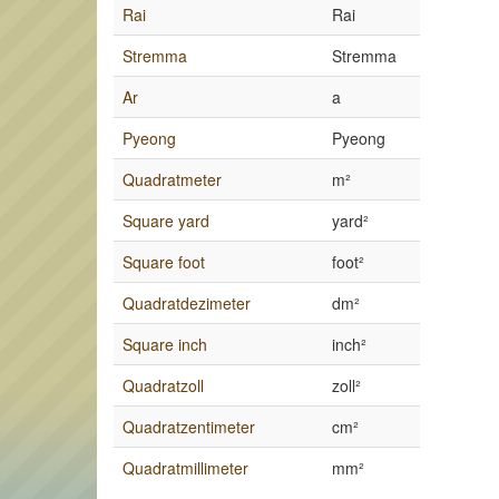
Rai
Rai
Stremma
Stremma
Ar
a
Pyeong
Pyeong
Quadratmeter
m²
Square yard
yard²
Square foot
foot²
Quadratdezimeter
dm²
Square inch
inch²
Quadratzoll
zoll²
Quadratzentimeter
cm²
Quadratmillimeter
mm²