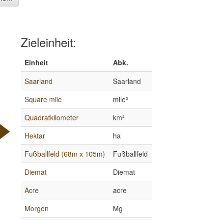
Zieleinheit:
Einheit
Abk.
Saarland
Saarland
Square mile
mile²
Quadratkilometer
km²
Hektar
ha
Fußballfeld (68m x 105m)
Fußballfeld
Diemat
Diemat
Acre
acre
Morgen
Mg