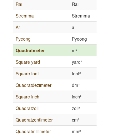
Rai
Rai
Stremma
Stremma
Ar
a
Pyeong
Pyeong
Quadratmeter
m²
Square yard
yard²
Square foot
foot²
Quadratdezimeter
dm²
Square inch
inch²
Quadratzoll
zoll²
Quadratzentimeter
cm²
Quadratmillimeter
mm²