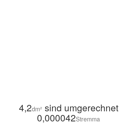
4,2
sind umgerechnet
dm²
0,000042
Stremma