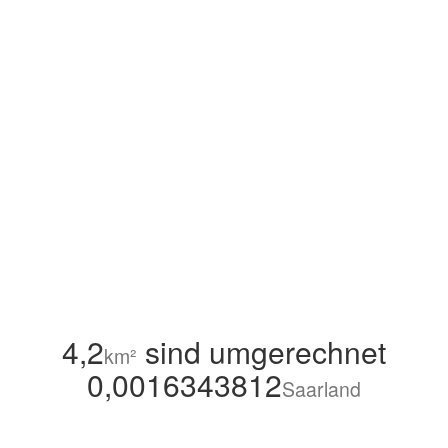
4,2
sind umgerechnet
km²
0,0016343812
Saarland