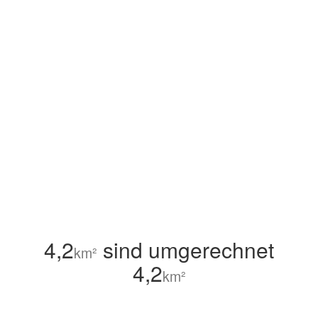
4,2
sind umgerechnet
km²
4,2
km²