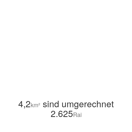
4,2
sind umgerechnet
km²
2.625
Rai