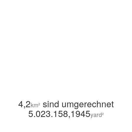
4,2
sind umgerechnet
km²
5.023.158,1945
yard²