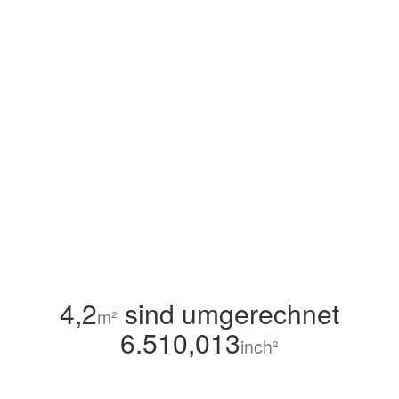
4,2
sind umgerechnet
m²
6.510,013
inch²