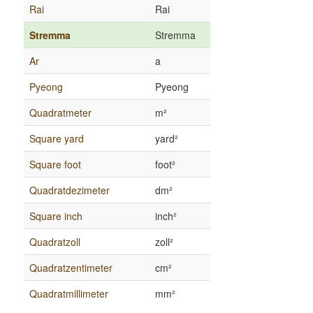
Rai
Rai
Stremma
Stremma
Ar
a
Pyeong
Pyeong
Quadratmeter
m²
Square yard
yard²
Square foot
foot²
Quadratdezimeter
dm²
Square inch
inch²
Quadratzoll
zoll²
Quadratzentimeter
cm²
Quadratmillimeter
mm²