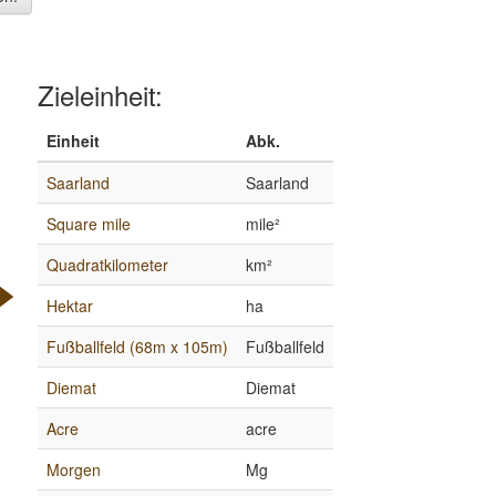
Zieleinheit:
Einheit
Abk.
Saarland
Saarland
Square mile
mile²
Quadratkilometer
km²
Hektar
ha
Fußballfeld (68m x 105m)
Fußballfeld
Diemat
Diemat
Acre
acre
Morgen
Mg