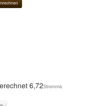
erechnet 6,72
Stremma
en.