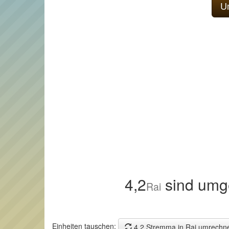
4,2
sind umg
Rai
Einheiten tauschen:
4,2 Stremma in Rai umrechn