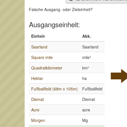
Falsche Ausgang- oder Zieleinheit?
Ausgangseinheit:
Einheit
Abk.
Saarland
Saarland
Square mile
mile²
Quadratkilometer
km²
Hektar
ha
Fußballfeld (68m x 105m)
Fußballfeld
Diemat
Diemat
Acre
acre
Morgen
Mg