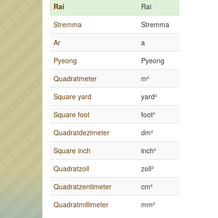
Rai
Rai
Stremma
Stremma
Ar
a
Pyeong
Pyeong
Quadratmeter
m²
Square yard
yard²
Square foot
foot²
Quadratdezimeter
dm²
Square inch
inch²
Quadratzoll
zoll²
Quadratzentimeter
cm²
Quadratmillimeter
mm²