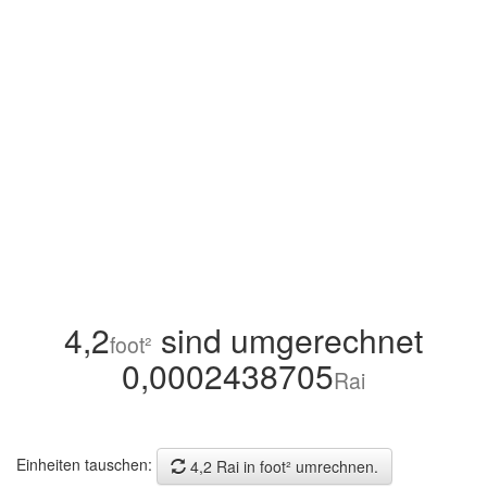
4,2
sind umgerechnet
foot²
0,0002438705
Rai
Einheiten tauschen:
4,2 Rai in foot² umrechnen.