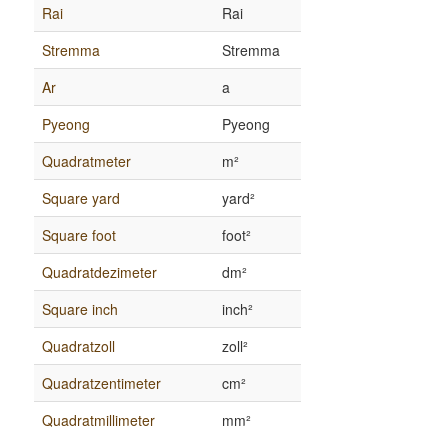
Rai
Rai
Stremma
Stremma
Ar
a
Pyeong
Pyeong
Quadratmeter
m²
Square yard
yard²
Square foot
foot²
Quadratdezimeter
dm²
Square inch
inch²
Quadratzoll
zoll²
Quadratzentimeter
cm²
Quadratmillimeter
mm²