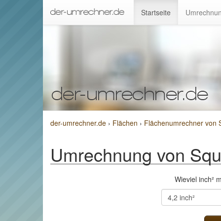
Startseite
Umrechnun
der-umrechner.de
›
Flächen
›
Flächenumrechner von S
Umrechnung von Squa
Wieviel inch²