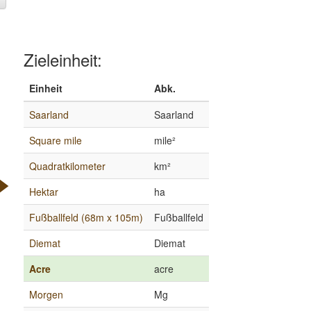
Zieleinheit:
Einheit
Abk.
Saarland
Saarland
Square mile
mile²
Quadratkilometer
km²
Hektar
ha
Fußballfeld (68m x 105m)
Fußballfeld
Diemat
Diemat
Acre
acre
Morgen
Mg