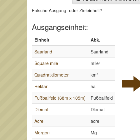
Falsche Ausgang- oder Zieleinheit?
Ausgangseinheit:
Einheit
Abk.
Saarland
Saarland
Square mile
mile²
Quadratkilometer
km²
Hektar
ha
Fußballfeld (68m x 105m)
Fußballfeld
Diemat
Diemat
Acre
acre
Morgen
Mg