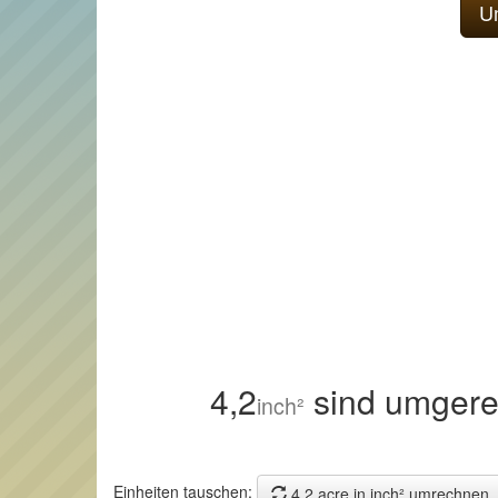
4,2
sind umgere
inch²
Einheiten tauschen:
4,2 acre in inch² umrechnen.