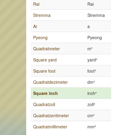
Rai
Rai
Stremma
Stremma
Ar
a
Pyeong
Pyeong
Quadratmeter
m²
Square yard
yard²
Square foot
foot²
Quadratdezimeter
dm²
Square inch
inch²
Quadratzoll
zoll²
Quadratzentimeter
cm²
Quadratmillimeter
mm²