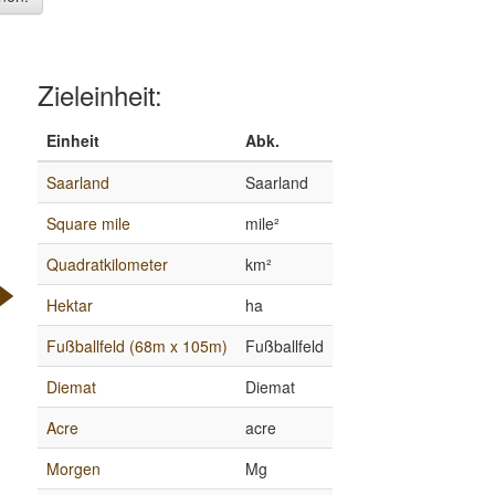
Zieleinheit:
Einheit
Abk.
Saarland
Saarland
Square mile
mile²
Quadratkilometer
km²
Hektar
ha
Fußballfeld (68m x 105m)
Fußballfeld
Diemat
Diemat
Acre
acre
Morgen
Mg