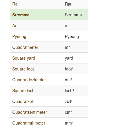
Rai
Rai
Stremma
Stremma
Ar
a
Pyeong
Pyeong
Quadratmeter
m²
Square yard
yard²
Square foot
foot²
Quadratdezimeter
dm²
Square inch
inch²
Quadratzoll
zoll²
Quadratzentimeter
cm²
Quadratmillimeter
mm²