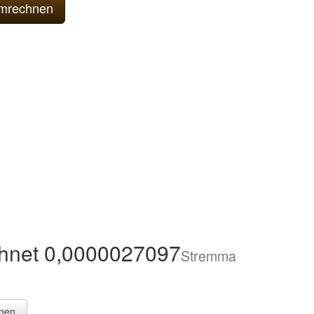
hnet 0,0000027097
Stremma
nen.