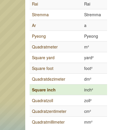
Rai
Rai
Stremma
Stremma
Ar
a
Pyeong
Pyeong
Quadratmeter
m²
Square yard
yard²
Square foot
foot²
Quadratdezimeter
dm²
Square inch
inch²
Quadratzoll
zoll²
Quadratzentimeter
cm²
Quadratmillimeter
mm²