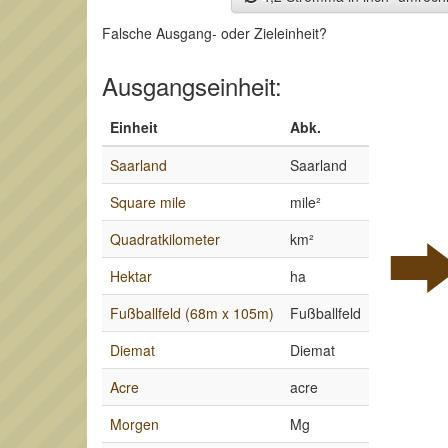
Falsche Ausgang- oder Zieleinheit?
Ausgangseinheit:
Einheit
Abk.
Saarland
Saarland
Square mile
mile²
Quadratkilometer
km²
Hektar
ha
Fußballfeld (68m x 105m)
Fußballfeld
Diemat
Diemat
Acre
acre
Morgen
Mg