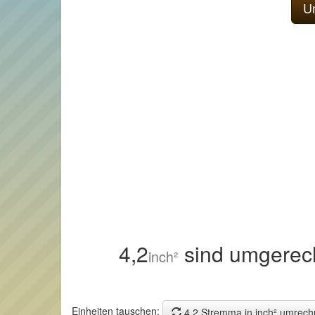
4,2
sind umgerec
inch²
Einheiten tauschen:
4,2 Stremma in inch² umrech