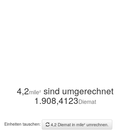
4,2
sind umgerechnet
mile²
1.908,4123
Diemat
Einheiten tauschen:
4,2 Diemat in mile² umrechnen.