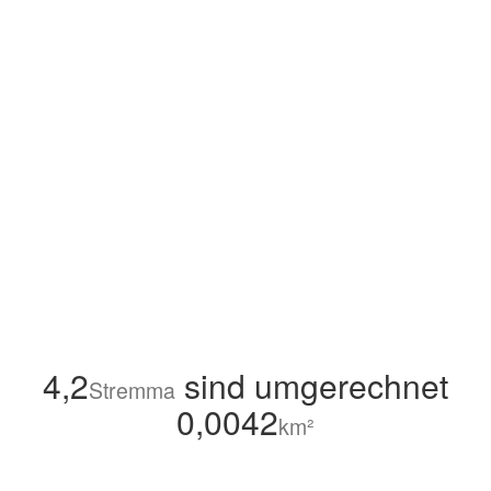
4,2
sind umgerechnet
Stremma
0,0042
km²