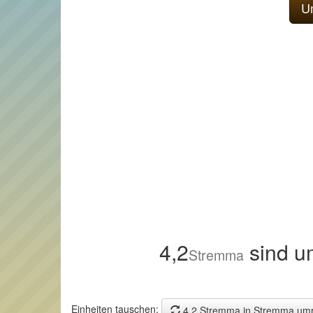
4,2
sind u
Stremma
Einheiten tauschen:
4,2 Stremma in Stremma um