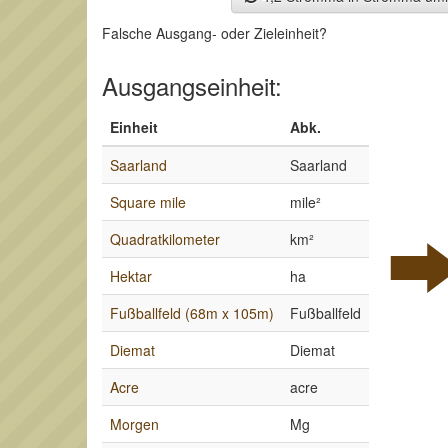
Falsche Ausgang- oder Zieleinheit?
Ausgangseinheit:
Einheit
Abk.
Saarland
Saarland
Square mile
mile²
Quadratkilometer
km²
Hektar
ha
Fußballfeld (68m x 105m)
Fußballfeld
Diemat
Diemat
Acre
acre
Morgen
Mg