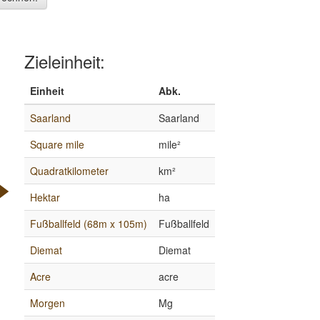
Zieleinheit:
Einheit
Abk.
Saarland
Saarland
Square mile
mile²
Quadratkilometer
km²
Hektar
ha
Fußballfeld (68m x 105m)
Fußballfeld
Diemat
Diemat
Acre
acre
Morgen
Mg