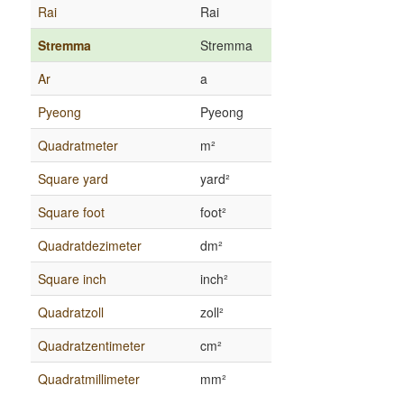
Rai
Rai
Stremma
Stremma
Ar
a
Pyeong
Pyeong
Quadratmeter
m²
Square yard
yard²
Square foot
foot²
Quadratdezimeter
dm²
Square inch
inch²
Quadratzoll
zoll²
Quadratzentimeter
cm²
Quadratmillimeter
mm²