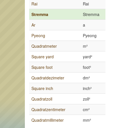
Rai
Rai
Stremma
Stremma
Ar
a
Pyeong
Pyeong
Quadratmeter
m²
Square yard
yard²
Square foot
foot²
Quadratdezimeter
dm²
Square inch
inch²
Quadratzoll
zoll²
Quadratzentimeter
cm²
Quadratmillimeter
mm²