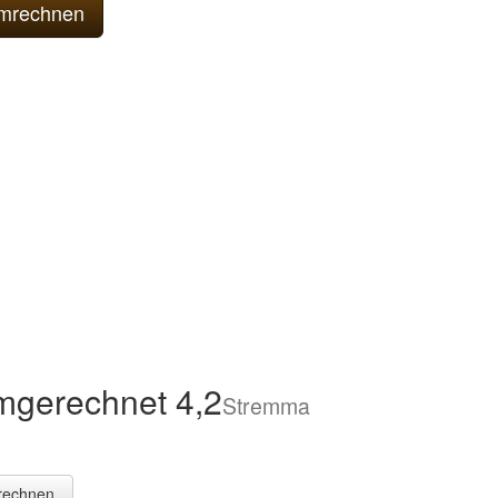
mgerechnet 4,2
Stremma
rechnen.