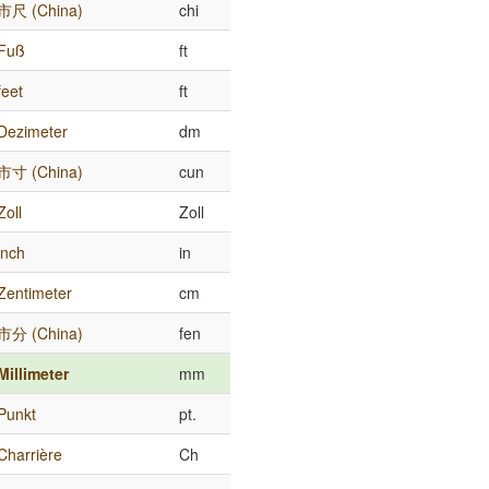
市尺 (China)
chi
Fuß
ft
feet
ft
Dezimeter
dm
市寸 (China)
cun
Zoll
Zoll
inch
in
Zentimeter
cm
市分 (China)
fen
Millimeter
mm
Punkt
pt.
Charrière
Ch