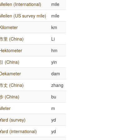
Meilen (International)
mile
Meilen (US survey mile)
mile
Kilometer
km
市里 (China)
Li
Hektometer
hm
引 (China)
yin
Dekameter
dam
市丈 (China)
zhang
步 (China)
bu
Meter
m
Yard (survey)
yd
Yard (international)
yd