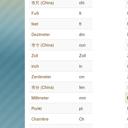
市尺 (China)
chi
Fuß
ft
feet
ft
Dezimeter
dm
市寸 (China)
cun
Zoll
Zoll
inch
in
Zentimeter
cm
市分 (China)
fen
Millimeter
mm
Punkt
pt.
Charrière
Ch