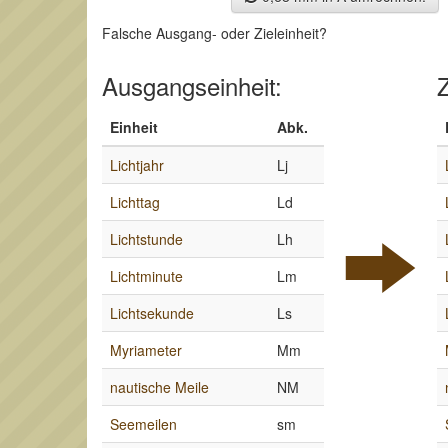
Falsche Ausgang- oder Zieleinheit?
Ausgangseinheit:
Z
Einheit
Abk.
Lichtjahr
Lj
Lichttag
Ld
Lichtstunde
Lh
Lichtminute
Lm
Lichtsekunde
Ls
Myriameter
Mm
nautische Meile
NM
Seemeilen
sm