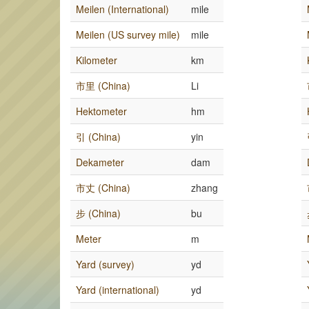
Meilen (International)
mile
Meilen (US survey mile)
mile
Kilometer
km
市里 (China)
Li
Hektometer
hm
引 (China)
yin
Dekameter
dam
市丈 (China)
zhang
步 (China)
bu
Meter
m
Yard (survey)
yd
Yard (international)
yd