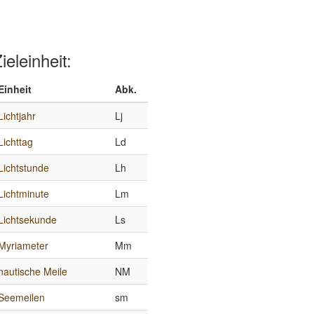
ieleinheit:
Einheit
Abk.
Lichtjahr
Lj
Lichttag
Ld
Lichtstunde
Lh
Lichtminute
Lm
Lichtsekunde
Ls
Myriameter
Mm
nautische Meile
NM
Seemeilen
sm