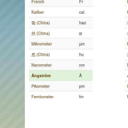
French
Fr
Kaliber
cal.
毫 (China)
hao
丝 (China)
si
Mikrometer
µm
忽 (China)
hu
Nanometer
nm
Ångström
Å
Pikometer
pm
Femtometer
fm