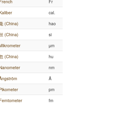
French
Fr
Kaliber
cal.
毫 (China)
hao
丝 (China)
si
Mikrometer
µm
忽 (China)
hu
Nanometer
nm
Ångström
Å
Pikometer
pm
Femtometer
fm