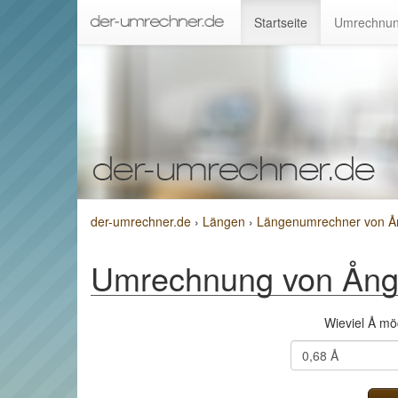
Startseite
Umrechnun
der-umrechner.de
›
Längen
›
Längenumrechner von Ån
Umrechnung von Ångs
Wieviel Å m