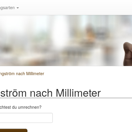
gsarten
gström nach Millimeter
tröm nach Millimeter
öchtest du umrechnen?