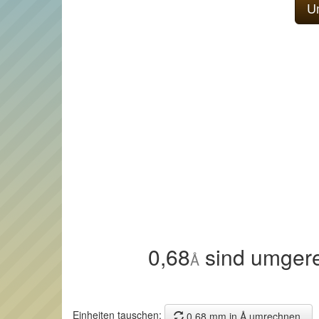
0,68
sind umger
Å
Einheiten tauschen:
0,68 mm in Å umrechnen.