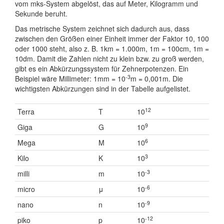
vom mks-System abgelöst, das auf Meter, Kilogramm und
Sekunde beruht.
Das metrische System zeichnet sich dadurch aus, dass
zwischen den Größen einer Einheit immer der Faktor 10, 100
oder 1000 steht, also z. B. 1km = 1.000m, 1m = 100cm, 1m =
10dm. Damit die Zahlen nicht zu klein bzw. zu groß werden,
gibt es ein Abkürzungssystem für Zehnerpotenzen. Ein
-3
Beispiel wäre Millimeter: 1mm = 10
m = 0,001m. Die
wichtigsten Abkürzungen sind in der Tabelle aufgelistet.
12
Terra
T
10
9
Giga
G
10
6
Mega
M
10
3
Kilo
K
10
-3
milli
m
10
-6
micro
μ
10
-9
nano
n
10
-12
piko
p
10