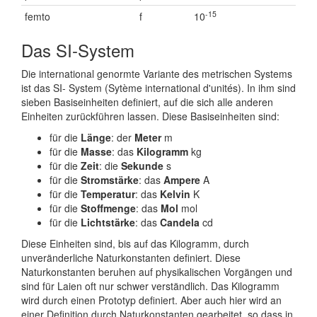
-15
femto
f
10
Das SI-System
Die international genormte Variante des metrischen Systems
ist das SI- System (Sytème international d'unités). In ihm sind
sieben Basiseinheiten definiert, auf die sich alle anderen
Einheiten zurückführen lassen. Diese Basiseinheiten sind:
für die
Länge
: der
Meter
m
für die
Masse
: das
Kilogramm
kg
für die
Zeit
: die
Sekunde
s
für die
Stromstärke
: das
Ampere
A
für die
Temperatur
: das
Kelvin
K
für die
Stoffmenge
: das
Mol
mol
für die
Lichtstärke
: das
Candela
cd
Diese Einheiten sind, bis auf das Kilogramm, durch
unveränderliche Naturkonstanten definiert. Diese
Naturkonstanten beruhen auf physikalischen Vorgängen und
sind für Laien oft nur schwer verständlich. Das Kilogramm
wird durch einen Prototyp definiert. Aber auch hier wird an
einer Definition durch Naturkonstanten gearbeitet, so dass in