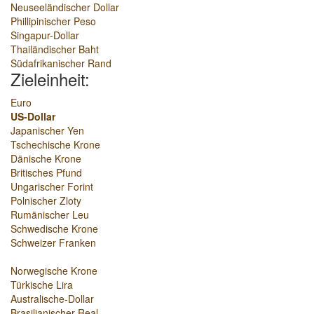
Neuseeländischer Dollar
Phillipinischer Peso
Singapur-Dollar
Thailändischer Baht
Südafrikanischer Rand
Zieleinheit:
Euro
US-Dollar
Japanischer Yen
Tschechische Krone
Dänische Krone
Britisches Pfund
Ungarischer Forint
Polnischer Zloty
Rumänischer Leu
Schwedische Krone
Schweizer Franken
Norwegische Krone
Türkische Lira
Australische-Dollar
Brasilianischer Real