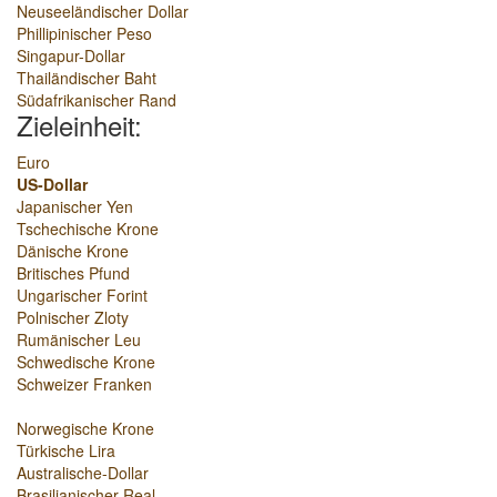
Neuseeländischer Dollar
Phillipinischer Peso
Singapur-Dollar
Thailändischer Baht
Südafrikanischer Rand
Zieleinheit:
Euro
US-Dollar
Japanischer Yen
Tschechische Krone
Dänische Krone
Britisches Pfund
Ungarischer Forint
Polnischer Zloty
Rumänischer Leu
Schwedische Krone
Schweizer Franken
Norwegische Krone
Türkische Lira
Australische-Dollar
Brasilianischer Real