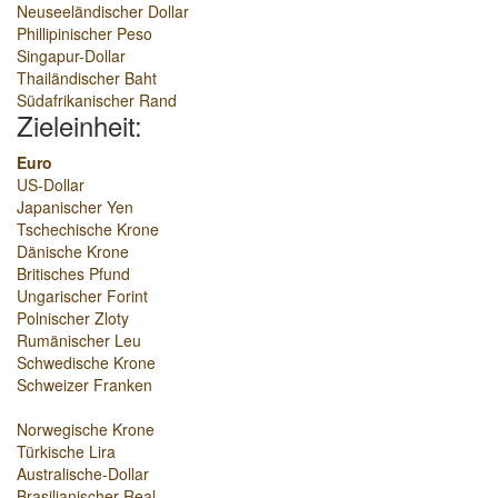
Neuseeländischer Dollar
Phillipinischer Peso
Singapur-Dollar
Thailändischer Baht
Südafrikanischer Rand
Zieleinheit:
Euro
US-Dollar
Japanischer Yen
Tschechische Krone
Dänische Krone
Britisches Pfund
Ungarischer Forint
Polnischer Zloty
Rumänischer Leu
Schwedische Krone
Schweizer Franken
Norwegische Krone
Türkische Lira
Australische-Dollar
Brasilianischer Real