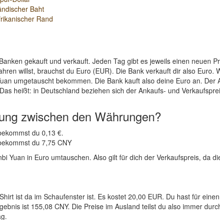
ändischer Baht
rikanischer Rand
Banken gekauft und verkauft. Jeden Tag gibt es jeweils einen neuen 
ahren willst, brauchst du Euro (EUR). Die Bank verkauft dir also Eur
 Yuan umgetauscht bekommen. Die Bank kauft also deine Euro an. Der A
Das heißt: in Deutschland beziehen sich der Ankaufs- und Verkaufsprei
nung zwischen den Währungen?
 bekommst du 0,13 €.
R bekommst du 7,75 CNY
 Yuan in Euro umtauschen. Also gilt für dich der Verkaufspreis, da die
Shirt ist da im Schaufenster ist. Es kostet 20,00 EUR. Du hast für e
bnis ist 155,08 CNY. Die Preise im Ausland teilst du also immer durch
ag.