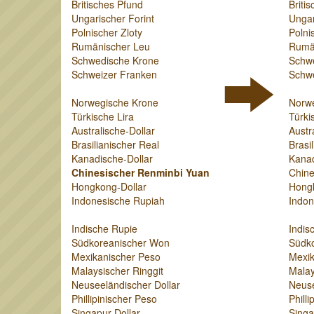
Britisches Pfund
Briti
Ungarischer Forint
Ungar
Polnischer Zloty
Polni
Rumänischer Leu
Rumä
Schwedische Krone
Schw
Schweizer Franken
Schwe
Norwegische Krone
Norw
Türkische Lira
Türki
Australische-Dollar
Austr
Brasilianischer Real
Brasi
Kanadische-Dollar
Kanad
Chinesischer Renminbi Yuan
Chine
Hongkong-Dollar
Hongk
Indonesische Rupiah
Indon
Indische Rupie
Indis
Südkoreanischer Won
Südk
Mexikanischer Peso
Mexik
Malaysischer Ringgit
Malay
Neuseeländischer Dollar
Neuse
Phillipinischer Peso
Phill
Singapur-Dollar
Singa