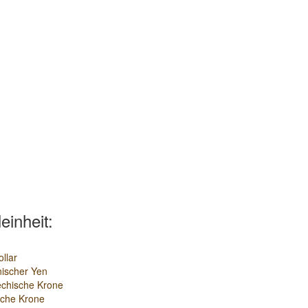
leinheit:
llar
ischer Yen
chische Krone
sche Krone