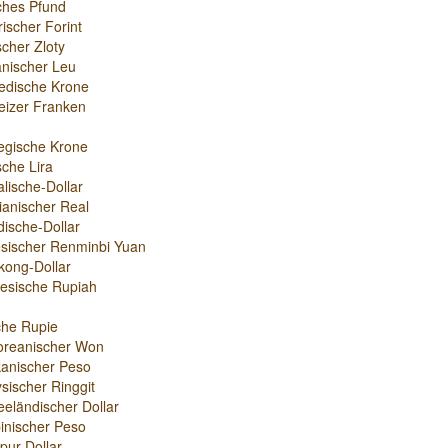
sches Pfund
ischer Forint
scher Zloty
nischer Leu
edische Krone
izer Franken
egische Krone
sche Lira
alische-Dollar
lianischer Real
ische-Dollar
sischer Renminbi Yuan
ong-Dollar
esische Rupiah
che Rupie
oreanischer Won
anischer Peso
sischer Ringgit
eländischer Dollar
ipinischer Peso
pur-Dollar