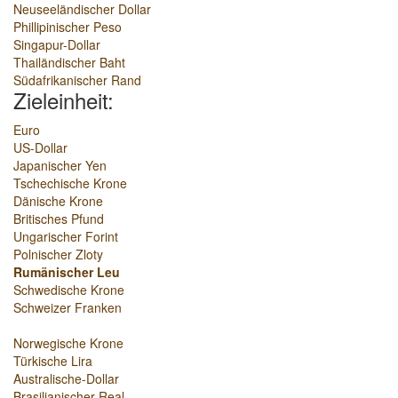
Neuseeländischer Dollar
Phillipinischer Peso
Singapur-Dollar
Thailändischer Baht
Südafrikanischer Rand
Zieleinheit:
Euro
US-Dollar
Japanischer Yen
Tschechische Krone
Dänische Krone
Britisches Pfund
Ungarischer Forint
Polnischer Zloty
Rumänischer Leu
Schwedische Krone
Schweizer Franken
Norwegische Krone
Türkische Lira
Australische-Dollar
Brasilianischer Real