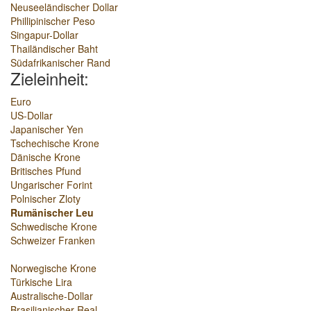
Neuseeländischer Dollar
Phillipinischer Peso
Singapur-Dollar
Thailändischer Baht
Südafrikanischer Rand
Zieleinheit:
Euro
US-Dollar
Japanischer Yen
Tschechische Krone
Dänische Krone
Britisches Pfund
Ungarischer Forint
Polnischer Zloty
Rumänischer Leu
Schwedische Krone
Schweizer Franken
Norwegische Krone
Türkische Lira
Australische-Dollar
Brasilianischer Real