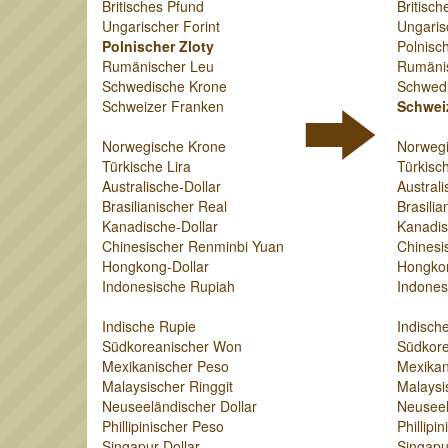
Britisches Pfund
Britisch
Ungarischer Forint
Ungaris
Polnischer Zloty
Polnisch
Rumänischer Leu
Rumäni
Schwedische Krone
Schwed
Schweizer Franken
Schwei
Norwegische Krone
Norweg
Türkische Lira
Türkisch
Australische-Dollar
Australi
Brasilianischer Real
Brasilia
Kanadische-Dollar
Kanadis
Chinesischer Renminbi Yuan
Chinesi
Hongkong-Dollar
Hongkon
Indonesische Rupiah
Indones
Indische Rupie
Indisch
Südkoreanischer Won
Südkor
Mexikanischer Peso
Mexikan
Malaysischer Ringgit
Malaysi
Neuseeländischer Dollar
Neuseel
Phillipinischer Peso
Phillipi
Singapur-Dollar
Singapu