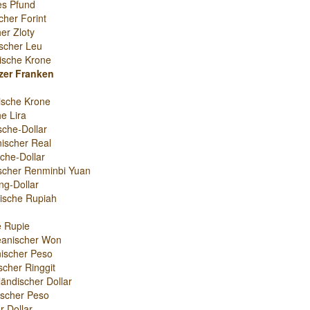
es Pfund
cher Forint
er Zloty
scher Leu
ische Krone
zer Franken
ische Krone
e Lira
sche-Dollar
nischer Real
che-Dollar
scher Renminbi Yuan
g-Dollar
ische Rupiah
e Rupie
eanischer Won
ischer Peso
scher Ringgit
ändischer Dollar
nischer Peso
r-Dollar