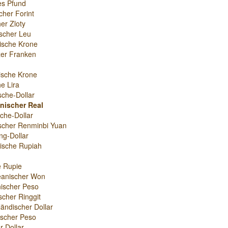
es Pfund
cher Forint
er Zloty
scher Leu
ische Krone
er Franken
ische Krone
e Lira
sche-Dollar
anischer Real
che-Dollar
scher Renminbi Yuan
g-Dollar
ische Rupiah
e Rupie
eanischer Won
ischer Peso
scher Ringgit
ändischer Dollar
nischer Peso
r-Dollar