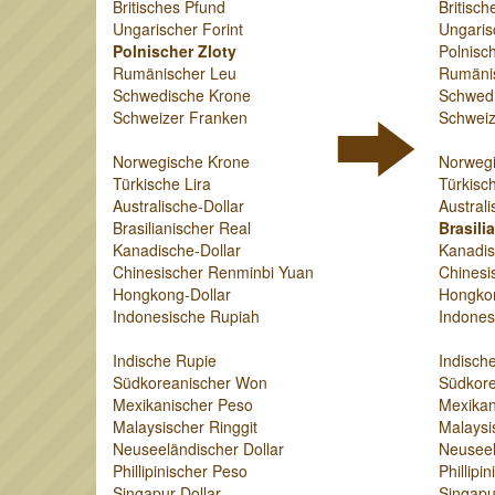
Britisches Pfund
Britisch
Ungarischer Forint
Ungaris
Polnischer Zloty
Polnisch
Rumänischer Leu
Rumäni
Schwedische Krone
Schwed
Schweizer Franken
Schweiz
Norwegische Krone
Norweg
Türkische Lira
Türkisch
Australische-Dollar
Australi
Brasilianischer Real
Brasili
Kanadische-Dollar
Kanadis
Chinesischer Renminbi Yuan
Chinesi
Hongkong-Dollar
Hongkon
Indonesische Rupiah
Indones
Indische Rupie
Indisch
Südkoreanischer Won
Südkor
Mexikanischer Peso
Mexikan
Malaysischer Ringgit
Malaysi
Neuseeländischer Dollar
Neuseel
Phillipinischer Peso
Phillipi
Singapur-Dollar
Singapu