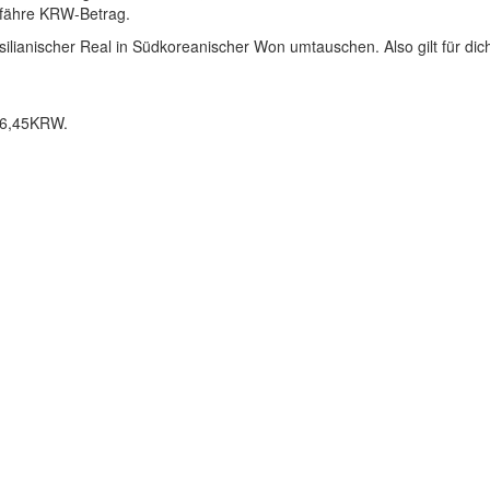
gefähre KRW-Betrag.
ilianischer Real in Südkoreanischer Won umtauschen. Also gilt für dic
96,45KRW.