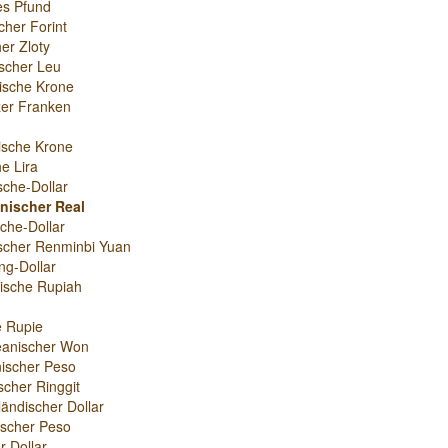
es Pfund
cher Forint
er Zloty
scher Leu
ische Krone
er Franken
ische Krone
e Lira
sche-Dollar
anischer Real
che-Dollar
scher Renminbi Yuan
g-Dollar
ische Rupiah
e Rupie
eanischer Won
ischer Peso
scher Ringgit
ändischer Dollar
nischer Peso
r-Dollar