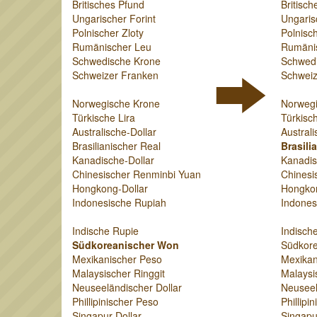
Britisches Pfund
Britisch
Ungarischer Forint
Ungaris
Polnischer Zloty
Polnisch
Rumänischer Leu
Rumäni
Schwedische Krone
Schwed
Schweizer Franken
Schweiz
Norwegische Krone
Norweg
Türkische Lira
Türkisch
Australische-Dollar
Australi
Brasilianischer Real
Brasili
Kanadische-Dollar
Kanadis
Chinesischer Renminbi Yuan
Chinesi
Hongkong-Dollar
Hongkon
Indonesische Rupiah
Indones
Indische Rupie
Indisch
Südkoreanischer Won
Südkor
Mexikanischer Peso
Mexikan
Malaysischer Ringgit
Malaysi
Neuseeländischer Dollar
Neuseel
Phillipinischer Peso
Phillipi
Singapur-Dollar
Singapu