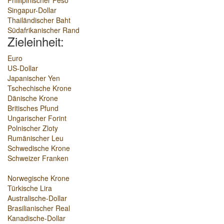
Phillipinischer Peso
Singapur-Dollar
Thailändischer Baht
Südafrikanischer Rand
Zieleinheit:
Euro
US-Dollar
Japanischer Yen
Tschechische Krone
Dänische Krone
Britisches Pfund
Ungarischer Forint
Polnischer Zloty
Rumänischer Leu
Schwedische Krone
Schweizer Franken
Norwegische Krone
Türkische Lira
Australische-Dollar
Brasilianischer Real
Kanadische-Dollar