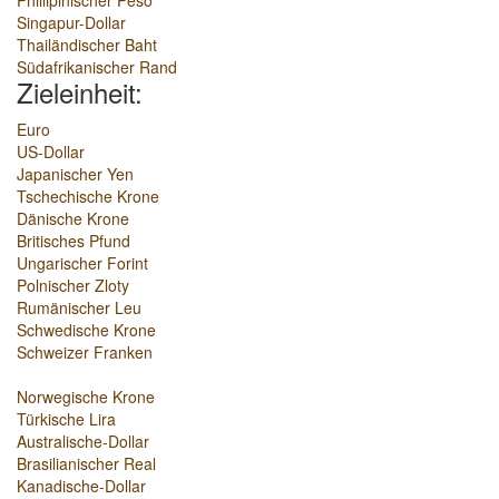
Phillipinischer Peso
Singapur-Dollar
Thailändischer Baht
Südafrikanischer Rand
Zieleinheit:
Euro
US-Dollar
Japanischer Yen
Tschechische Krone
Dänische Krone
Britisches Pfund
Ungarischer Forint
Polnischer Zloty
Rumänischer Leu
Schwedische Krone
Schweizer Franken
Norwegische Krone
Türkische Lira
Australische-Dollar
Brasilianischer Real
Kanadische-Dollar