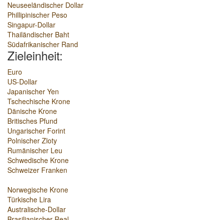
Neuseeländischer Dollar
Phillipinischer Peso
Singapur-Dollar
Thailändischer Baht
Südafrikanischer Rand
Zieleinheit:
Euro
US-Dollar
Japanischer Yen
Tschechische Krone
Dänische Krone
Britisches Pfund
Ungarischer Forint
Polnischer Zloty
Rumänischer Leu
Schwedische Krone
Schweizer Franken
Norwegische Krone
Türkische Lira
Australische-Dollar
Brasilianischer Real