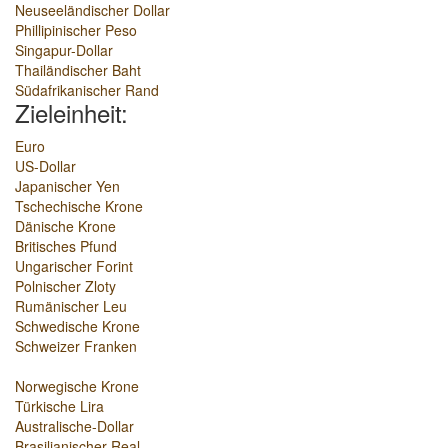
Neuseeländischer Dollar
Phillipinischer Peso
Singapur-Dollar
Thailändischer Baht
Südafrikanischer Rand
Zieleinheit:
Euro
US-Dollar
Japanischer Yen
Tschechische Krone
Dänische Krone
Britisches Pfund
Ungarischer Forint
Polnischer Zloty
Rumänischer Leu
Schwedische Krone
Schweizer Franken
Norwegische Krone
Türkische Lira
Australische-Dollar
Brasilianischer Real