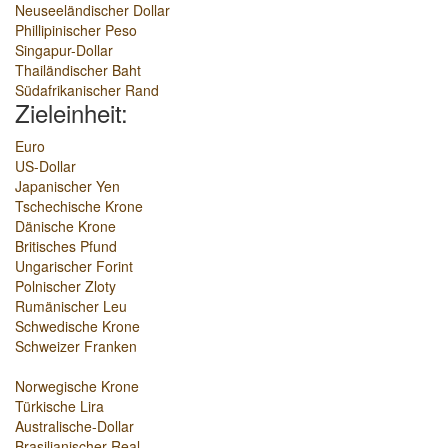
Neuseeländischer Dollar
Phillipinischer Peso
Singapur-Dollar
Thailändischer Baht
Südafrikanischer Rand
Zieleinheit:
Euro
US-Dollar
Japanischer Yen
Tschechische Krone
Dänische Krone
Britisches Pfund
Ungarischer Forint
Polnischer Zloty
Rumänischer Leu
Schwedische Krone
Schweizer Franken
Norwegische Krone
Türkische Lira
Australische-Dollar
Brasilianischer Real