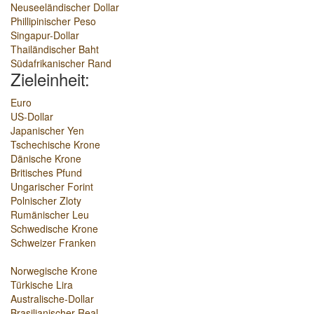
Neuseeländischer Dollar
Phillipinischer Peso
Singapur-Dollar
Thailändischer Baht
Südafrikanischer Rand
Zieleinheit:
Euro
US-Dollar
Japanischer Yen
Tschechische Krone
Dänische Krone
Britisches Pfund
Ungarischer Forint
Polnischer Zloty
Rumänischer Leu
Schwedische Krone
Schweizer Franken
Norwegische Krone
Türkische Lira
Australische-Dollar
Brasilianischer Real