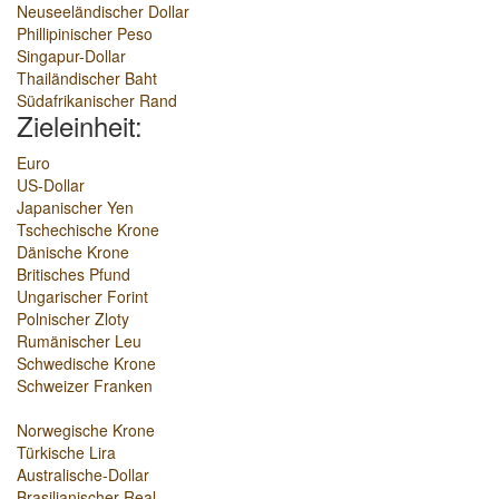
Neuseeländischer Dollar
Phillipinischer Peso
Singapur-Dollar
Thailändischer Baht
Südafrikanischer Rand
Zieleinheit:
Euro
US-Dollar
Japanischer Yen
Tschechische Krone
Dänische Krone
Britisches Pfund
Ungarischer Forint
Polnischer Zloty
Rumänischer Leu
Schwedische Krone
Schweizer Franken
Norwegische Krone
Türkische Lira
Australische-Dollar
Brasilianischer Real