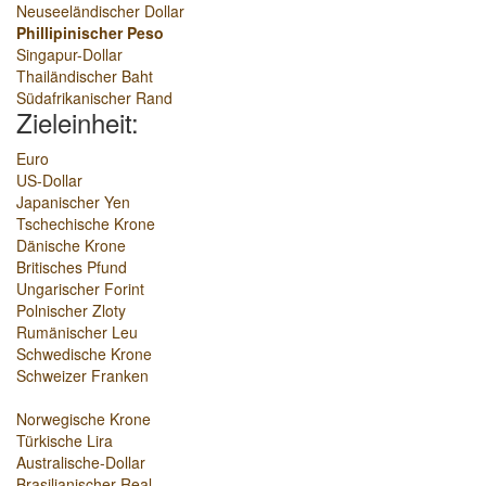
Neuseeländischer Dollar
Phillipinischer Peso
Singapur-Dollar
Thailändischer Baht
Südafrikanischer Rand
Zieleinheit:
Euro
US-Dollar
Japanischer Yen
Tschechische Krone
Dänische Krone
Britisches Pfund
Ungarischer Forint
Polnischer Zloty
Rumänischer Leu
Schwedische Krone
Schweizer Franken
Norwegische Krone
Türkische Lira
Australische-Dollar
Brasilianischer Real