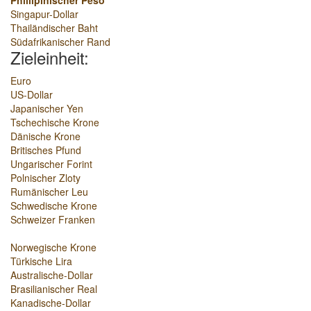
Phillipinischer Peso
Singapur-Dollar
Thailändischer Baht
Südafrikanischer Rand
Zieleinheit:
Euro
US-Dollar
Japanischer Yen
Tschechische Krone
Dänische Krone
Britisches Pfund
Ungarischer Forint
Polnischer Zloty
Rumänischer Leu
Schwedische Krone
Schweizer Franken
Norwegische Krone
Türkische Lira
Australische-Dollar
Brasilianischer Real
Kanadische-Dollar