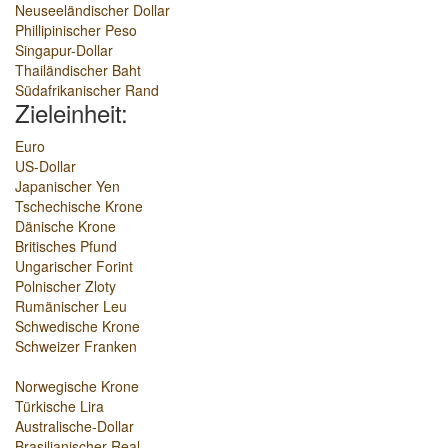
Neuseeländischer Dollar
Phillipinischer Peso
Singapur-Dollar
Thailändischer Baht
Südafrikanischer Rand
Zieleinheit:
Euro
US-Dollar
Japanischer Yen
Tschechische Krone
Dänische Krone
Britisches Pfund
Ungarischer Forint
Polnischer Zloty
Rumänischer Leu
Schwedische Krone
Schweizer Franken
Norwegische Krone
Türkische Lira
Australische-Dollar
Brasilianischer Real