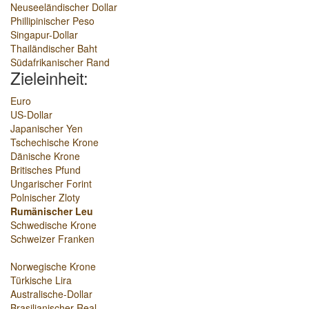
Neuseeländischer Dollar
Phillipinischer Peso
Singapur-Dollar
Thailändischer Baht
Südafrikanischer Rand
Zieleinheit:
Euro
US-Dollar
Japanischer Yen
Tschechische Krone
Dänische Krone
Britisches Pfund
Ungarischer Forint
Polnischer Zloty
Rumänischer Leu
Schwedische Krone
Schweizer Franken
Norwegische Krone
Türkische Lira
Australische-Dollar
Brasilianischer Real