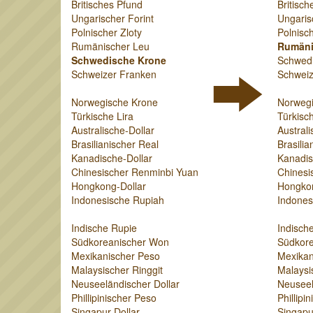
Britisches Pfund
Britisch
Ungarischer Forint
Ungaris
Polnischer Zloty
Polnisch
Rumänischer Leu
Rumäni
Schwedische Krone
Schwed
Schweizer Franken
Schweiz
Norwegische Krone
Norweg
Türkische Lira
Türkisch
Australische-Dollar
Australi
Brasilianischer Real
Brasilia
Kanadische-Dollar
Kanadis
Chinesischer Renminbi Yuan
Chinesi
Hongkong-Dollar
Hongkon
Indonesische Rupiah
Indones
Indische Rupie
Indisch
Südkoreanischer Won
Südkor
Mexikanischer Peso
Mexikan
Malaysischer Ringgit
Malaysi
Neuseeländischer Dollar
Neuseel
Phillipinischer Peso
Phillipi
Singapur-Dollar
Singapu