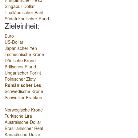
Phillipinischer Peso
Singapur-Dollar
Thailändischer Baht
Südafrikanischer Rand
Zieleinheit:
Euro
US-Dollar
Japanischer Yen
Tschechische Krone
Dänische Krone
Britisches Pfund
Ungarischer Forint
Polnischer Zloty
Rumänischer Leu
Schwedische Krone
Schweizer Franken
Norwegische Krone
Türkische Lira
Australische-Dollar
Brasilianischer Real
Kanadische-Dollar