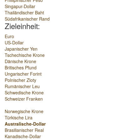
Phillipinischer Peso
Singapur-Dollar
Thailändischer Baht
Südafrikanischer Rand
Zieleinheit:
Euro
US-Dollar
Japanischer Yen
Tschechische Krone
Dänische Krone
Britisches Pfund
Ungarischer Forint
Polnischer Zloty
Rumänischer Leu
Schwedische Krone
Schweizer Franken
Norwegische Krone
Türkische Lira
Australische-Dollar
Brasilianischer Real
Kanadische-Dollar