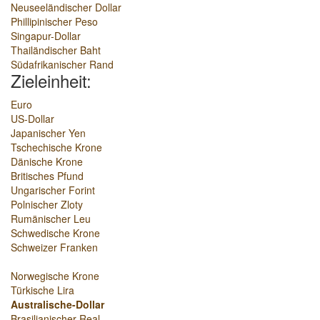
Neuseeländischer Dollar
Phillipinischer Peso
Singapur-Dollar
Thailändischer Baht
Südafrikanischer Rand
Zieleinheit:
Euro
US-Dollar
Japanischer Yen
Tschechische Krone
Dänische Krone
Britisches Pfund
Ungarischer Forint
Polnischer Zloty
Rumänischer Leu
Schwedische Krone
Schweizer Franken
Norwegische Krone
Türkische Lira
Australische-Dollar
Brasilianischer Real