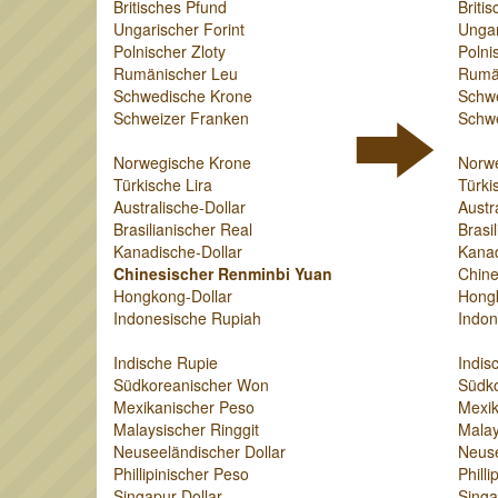
Britisches Pfund
Briti
Ungarischer Forint
Ungar
Polnischer Zloty
Polni
Rumänischer Leu
Rumä
Schwedische Krone
Schw
Schweizer Franken
Schwe
Norwegische Krone
Norw
Türkische Lira
Türki
Australische-Dollar
Austr
Brasilianischer Real
Brasi
Kanadische-Dollar
Kanad
Chinesischer Renminbi Yuan
Chine
Hongkong-Dollar
Hongk
Indonesische Rupiah
Indon
Indische Rupie
Indis
Südkoreanischer Won
Südk
Mexikanischer Peso
Mexik
Malaysischer Ringgit
Malay
Neuseeländischer Dollar
Neuse
Phillipinischer Peso
Phill
Singapur-Dollar
Singa