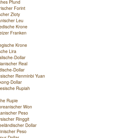
sches Pfund
ischer Forint
scher Zloty
nischer Leu
edische Krone
izer Franken
egische Krone
sche Lira
alische-Dollar
lianischer Real
ische-Dollar
sischer Renminbi Yuan
ong-Dollar
esische Rupiah
che Rupie
oreanischer Won
anischer Peso
sischer Ringgit
eländischer Dollar
ipinischer Peso
pur-Dollar