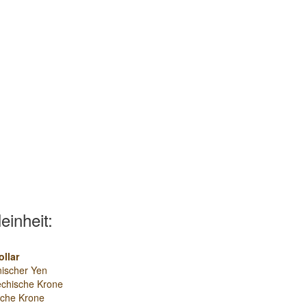
leinheit:
llar
ischer Yen
chische Krone
sche Krone