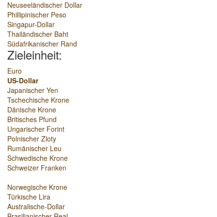
Neuseeländischer Dollar
Phillipinischer Peso
Singapur-Dollar
Thailändischer Baht
Südafrikanischer Rand
Zieleinheit:
Euro
US-Dollar
Japanischer Yen
Tschechische Krone
Dänische Krone
Britisches Pfund
Ungarischer Forint
Polnischer Zloty
Rumänischer Leu
Schwedische Krone
Schweizer Franken
Norwegische Krone
Türkische Lira
Australische-Dollar
Brasilianischer Real