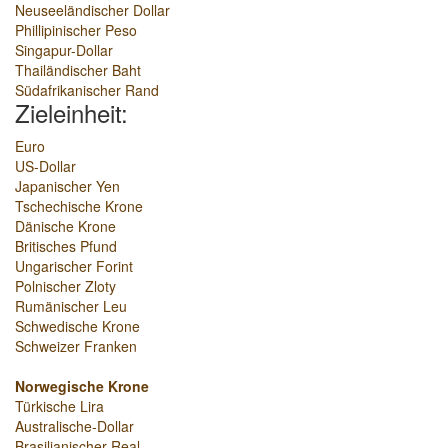
Neuseeländischer Dollar
Phillipinischer Peso
Singapur-Dollar
Thailändischer Baht
Südafrikanischer Rand
Zieleinheit:
Euro
US-Dollar
Japanischer Yen
Tschechische Krone
Dänische Krone
Britisches Pfund
Ungarischer Forint
Polnischer Zloty
Rumänischer Leu
Schwedische Krone
Schweizer Franken
Norwegische Krone
Türkische Lira
Australische-Dollar
Brasilianischer Real