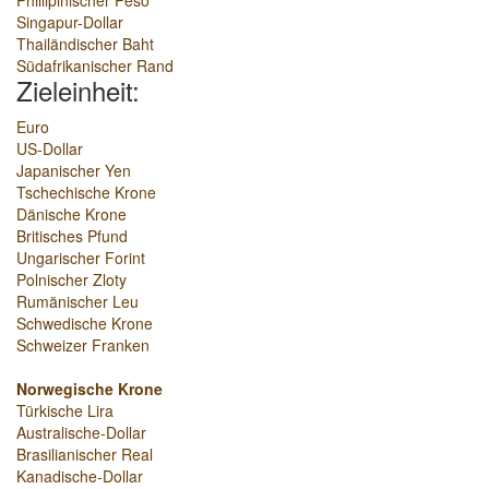
Phillipinischer Peso
Singapur-Dollar
Thailändischer Baht
Südafrikanischer Rand
Zieleinheit:
Euro
US-Dollar
Japanischer Yen
Tschechische Krone
Dänische Krone
Britisches Pfund
Ungarischer Forint
Polnischer Zloty
Rumänischer Leu
Schwedische Krone
Schweizer Franken
Norwegische Krone
Türkische Lira
Australische-Dollar
Brasilianischer Real
Kanadische-Dollar