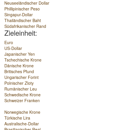
Neuseeländischer Dollar
Phillipinischer Peso
Singapur-Dollar
Thailändischer Baht
Südafrikanischer Rand
Zieleinheit:
Euro
US-Dollar
Japanischer Yen
Tschechische Krone
Dänische Krone
Britisches Pfund
Ungarischer Forint
Polnischer Zloty
Rumänischer Leu
Schwedische Krone
Schweizer Franken
Norwegische Krone
Türkische Lira
Australische-Dollar
Brasilianischer Real