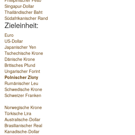
Phillipinischer Peso
Singapur-Dollar
Thailändischer Baht
Südafrikanischer Rand
Zieleinheit:
Euro
US-Dollar
Japanischer Yen
Tschechische Krone
Dänische Krone
Britisches Pfund
Ungarischer Forint
Polnischer Zloty
Rumänischer Leu
Schwedische Krone
Schweizer Franken
Norwegische Krone
Türkische Lira
Australische-Dollar
Brasilianischer Real
Kanadische-Dollar