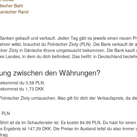
discher Baht
kanischer Rand
Banken gekauft und verkauft. Jeden Tag gibt es jeweils einen neuen 
ren willst, brauchst du Polnischer Zloty (PLN). Die Bank verkauft dir
cher Zloty in Dänische Krone umgetauscht bekommen. Die Bank kauft a
es Landes, in dem du dich befindest. Das heißt: in Deutschland bezieh
nung zwischen den Währungen?
K bekommst du 0,58 PLN.
N bekommst du 1,73 DKK
nischer Zloty umtauschen. Also gilt für dich der Verkaufspreis, da die
4 PLN
Shirt ist da im Schaufenster ist. Es kostet 84,99 PLN. Du hast für e
rgebnis ist 147,29 DKK. Die Preise im Ausland teilst du also immer d
trag.