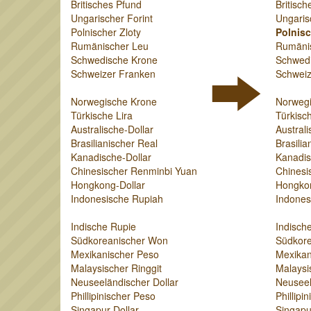
Britisches Pfund
Britisch
Ungarischer Forint
Ungaris
Polnischer Zloty
Polnisc
Rumänischer Leu
Rumäni
Schwedische Krone
Schwed
Schweizer Franken
Schweiz
Norwegische Krone
Norweg
Türkische Lira
Türkisch
Australische-Dollar
Australi
Brasilianischer Real
Brasilia
Kanadische-Dollar
Kanadis
Chinesischer Renminbi Yuan
Chinesi
Hongkong-Dollar
Hongkon
Indonesische Rupiah
Indones
Indische Rupie
Indisch
Südkoreanischer Won
Südkor
Mexikanischer Peso
Mexikan
Malaysischer Ringgit
Malaysi
Neuseeländischer Dollar
Neuseel
Phillipinischer Peso
Phillipi
Singapur-Dollar
Singapu