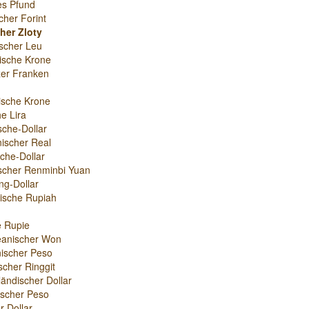
es Pfund
cher Forint
her Zloty
scher Leu
ische Krone
er Franken
ische Krone
e Lira
sche-Dollar
nischer Real
che-Dollar
scher Renminbi Yuan
g-Dollar
ische Rupiah
e Rupie
eanischer Won
ischer Peso
scher Ringgit
ändischer Dollar
nischer Peso
r-Dollar